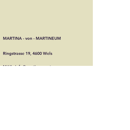
MARTINA - von - MARTINEUM
Ringstrasse 19, 4600 Wels
MAIL:
info@martineum.at
per WHATSAPP unter:
+436506563123
+436506563123